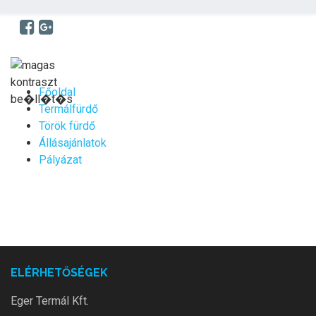
Főoldal
Termálfürdő
Török fürdő
Állásajánlatok
Pályázat
ELÉRHETŐSÉGEK
Eger Termál Kft.