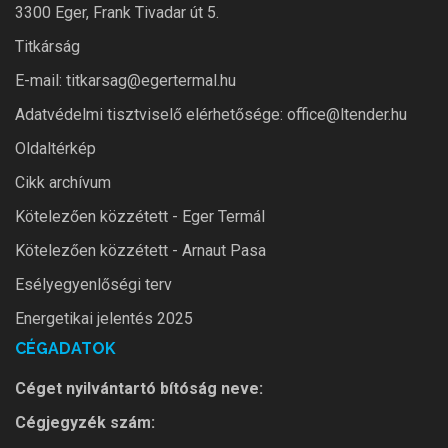
3300 Eger, Frank Tivadar út 5.
Titkárság
E-mail: titkarsag@egertermal.hu
Adatvédelmi tisztviselő elérhetősége: office@ltender.hu
Oldaltérkép
Cikk archívum
Kötelezően közzétett - Eger Termál
Kötelezően közzétett - Arnaut Pasa
Esélyegyenlőségi terv
Energetikai jelentés 2025
CÉGADATOK
Céget nyilvántartó bítóság neve:
Cégjegyzék szám: