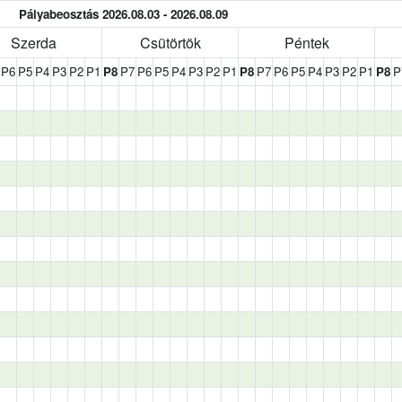
Pályabeosztás 2026.08.03 - 2026.08.09
Szerda
Csütörtök
Péntek
P6
P5
P4
P3
P2
P1
P8
P7
P6
P5
P4
P3
P2
P1
P8
P7
P6
P5
P4
P3
P2
P1
P8
P